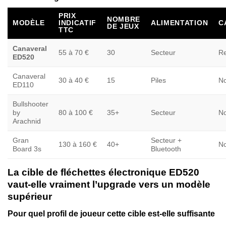
PRIX
NOMBRE
MODÈLE
INDICATIF
ALIMENTATION
C
DE JEUX
TTC
Canaveral
55 à 70 €
30
Secteur
Re
ED520
Canaveral
30 à 40 €
15
Piles
N
ED110
Bullshooter
by
80 à 100 €
35+
Secteur
N
Arachnid
Gran
Secteur +
130 à 160 €
40+
N
Board 3s
Bluetooth
La cible de fléchettes électronique ED520
vaut-elle vraiment l’upgrade vers un modèle
supérieur
Pour quel profil de joueur cette cible est-elle suffisante