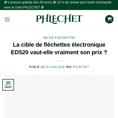
🎁 Livraison gratuite dès 49 euros 🎁 10 % de remise pour toute commande
Passer
avec le code PHLECHET 🎁
au
contenu
JEU DE FLÉCHETTES
La cible de fléchettes électronique
ED520 vaut-elle vraiment son prix ?
PUBLIÉ LE
25 JUIN 2026
PAR
PHLECHET
25
Juin