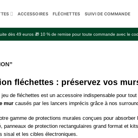
TTES
ACCESSOIRES
FLÉCHETTES
SUIVI DE COMMANDE
atuite dès 49 euros 🎁 10 % de remise pour toute commande avec le 
ION”
ion fléchettes : préservez vos mu
 jeu de fléchettes est un accessoire indispensable pour tout
le mur
causés par les lancers imprécis grâce à nos surround
tre gamme de protections murales conçues pour absorber l
é, panneaux de protection rectangulaires grand format et kit
es sisal et les cibles électroniques.