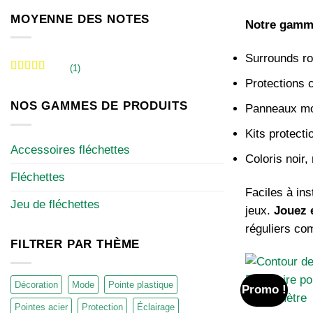
MOYENNE DES NOTES
Notre gamme
Surrounds ro
(1)
Note
5
sur 5
Protections 
NOS GAMMES DE PRODUITS
Panneaux mou
Kits protect
Accessoires fléchettes
Coloris noir,
Fléchettes
Faciles à ins
Jeu de fléchettes
jeux.
Jouez 
réguliers co
FILTRER PAR THÈME
Décoration
Mode
Pointe plastique
Promo !
Pointes acier
Protection
Éclairage