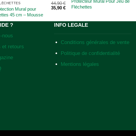
Protecteur Mural Pour Jeu de
44,90
€
LÉCHETTES
Fléchettes
35,90
€
tection Mural pour
hettes 45 cm – Mousse
IDE ?
INFO LEGALE
z-nous
Conditions générales de vente
 et retours
Politique de confidentialité
gazine
Mentions légales
Q