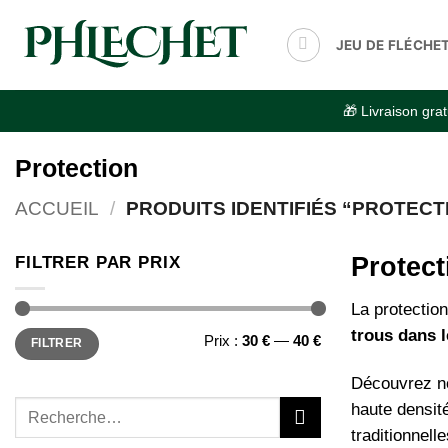
Passer
au
JEU DE FLÉCHE
contenu
🎁 Livraison gr
Protection
ACCUEIL
/
PRODUITS IDENTIFIÉS “PROTECT
Protect
FILTRER PAR PRIX
La protection
trous dans 
Prix
Prix
Prix :
30 €
—
40 €
FILTRER
min
max
Découvrez no
Recherche
haute densit
pour :
traditionnell