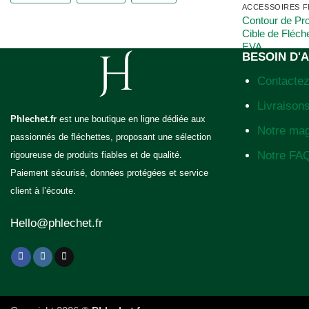
ACCESSOIRES F
Contour de Pro
Cible de Fléc
EVA
BESOIN D'A
Contacte
Note
5
sur 5
Livraisons
Phlechet.fr
est une boutique en ligne dédiée aux
Notre ma
passionnés de fléchettes, proposant une sélection
Notre FA
rigoureuse de produits fiables et de qualité.
Paiement sécurisé, données protégées et service
client à l’écoute.
Hello@phlechet.fr