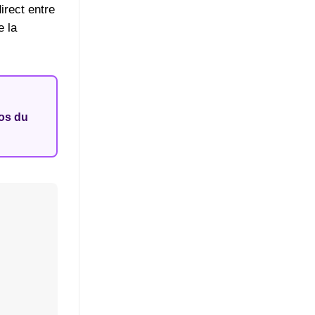
irect entre
e la
dos du