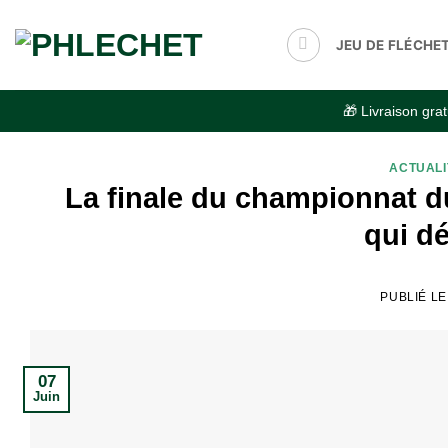
Passer
au
JEU DE FLÉCHE
contenu
🎁 Livraison gr
ACTUALI
La finale du championnat d
qui dé
PUBLIÉ L
07
Juin