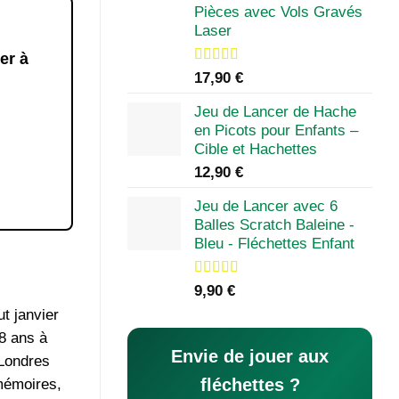
Pièces avec Vols Gravés
Laser
er à
Note
5.00
17,90
€
sur 5
Jeu de Lancer de Hache
en Picots pour Enfants –
Cible et Hachettes
12,90
€
Jeu de Lancer avec 6
Balles Scratch Baleine -
Bleu - Fléchettes Enfant
Note
4.00
9,90
€
sur 5
t janvier
18 ans à
Envie de jouer aux
 Londres
fléchettes ?
mémoires,