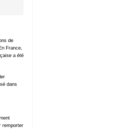
ons de
En France,
nçaise a été
der
usé dans
ement
ur remporter