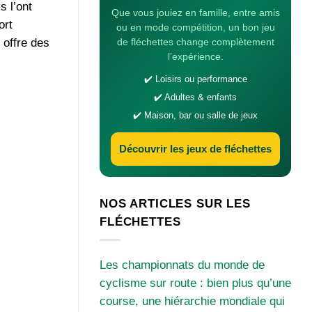
s l’ont
Que vous jouiez en famille, entre amis
ort
ou en mode compétition, un bon jeu
offre des
de fléchettes change complètement
l’expérience.
✔️ Loisirs ou performance
✔️ Adultes & enfants
✔️ Maison, bar ou salle de jeux
Découvrir les jeux de fléchettes
NOS ARTICLES SUR LES
FLÉCHETTES
Les championnats du monde de
cyclisme sur route : bien plus qu’une
course, une hiérarchie mondiale qui