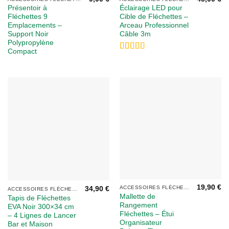
Présentoir à
Éclairage LED pour
Fléchettes 9
Cible de Fléchettes –
Emplacements –
Arceau Professionnel
Support Noir
Câble 3m
Polypropylène
Compact
Note
5
sur 5
19,90
€
ACCESSOIRES FLÉCHETTES
34,90
€
ACCESSOIRES FLÉCHETTES
Mallette de
Tapis de Fléchettes
Rangement
EVA Noir 300×34 cm
Fléchettes – Étui
– 4 Lignes de Lancer
Organisateur
Bar et Maison