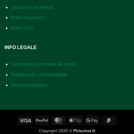
Livraisons et retours
Notre magazine
Notre FAQ
INFO LEGALE
Conditions générales de vente
Politique de confidentialité
Mentions légales
Visa
PayPal
MasterCard
Apple
Google
PayPal
Pay
Pay
2
Copyright 2026 ©
Phlechet.fr