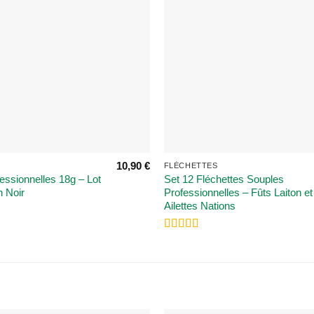
10,90
€
FLÉCHETTES
essionnelles 18g – Lot
Set 12 Fléchettes Souples
n Noir
Professionnelles – Fûts Laiton et
Ailettes Nations
Note
5
sur 5