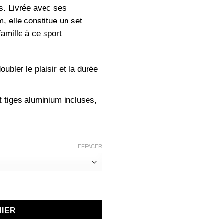
rs. Livrée avec ses
m, elle constitue un set
 famille à ce sport
ubler le plaisir et la durée
et tiges aluminium incluses,
EFFACER
avec Fléchettes Pointes Acier – Format Compact
NIER