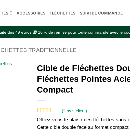
TTES
ACCESSOIRES
FLÉCHETTES
SUIVI DE COMMANDE
atuite dès 49 euros 🎁 10 % de remise pour toute commande avec le 
ÉCHETTES TRADITIONNELLE
Cible de Fléchettes Do
Fléchettes Pointes Aci
Compact
(
2
avis client)
Noté
2
5
sur 5
Offrez-vous le plaisir des fléchettes sans 
basé sur
notations
Cette cible double face au format compact s