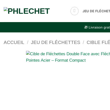
Passer
au
JEU DE FLÉCHE
contenu
🎁 Livraison gr
ACCUEIL
/
JEU DE FLÉCHETTES
/
CIBLE FL