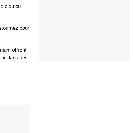
le clou ou
retournez pour
inium offrent
stir dans des