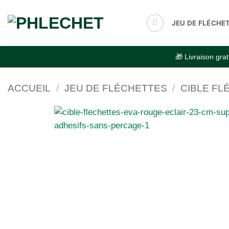
Passer
au
JEU DE FLÉCHE
contenu
🎁 Livraison gr
ACCUEIL
/
JEU DE FLÉCHETTES
/
CIBLE FL