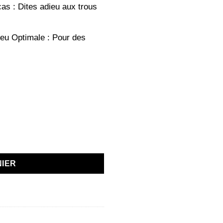
cas : Dites adieu aux trous
Jeu Optimale : Pour des
r 23 cm – Supports Adhésifs Sans Perçage
NIER