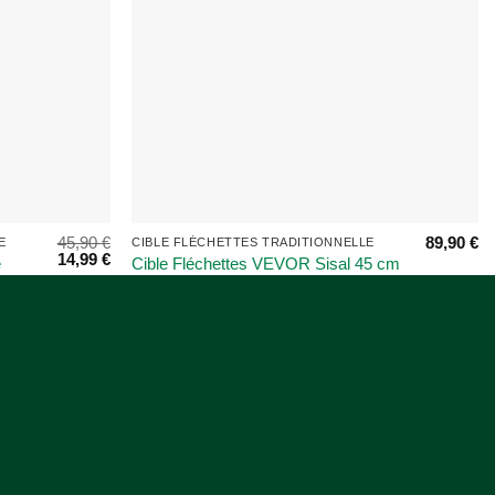
45,90
€
89,90
€
E
CIBLE FLÉCHETTES TRADITIONNELLE
Le
Le
14,99
€
e
Cible Fléchettes VEVOR Sisal 45 cm
prix
prix
e
– Fibre Auto-Cicatrisante
initial
actuel
Professionnelle
était :
est :
45,90 €.
14,99 €.