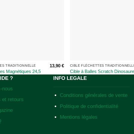
13,90
€
ES TRADITIONNELLE
CIBLE FLÉCHETTES TRADITIONNELL
tes Magnétiques 24,5
Cible à Balles Scratch Dinosaur
Cibles Sécurisées
Jaune Montessori – Grande Taill
IDE ?
INFO LEGALE
Pliable
z-nous
Conditions générales de vente
 et retours
Politique de confidentialité
gazine
Mentions légales
Q