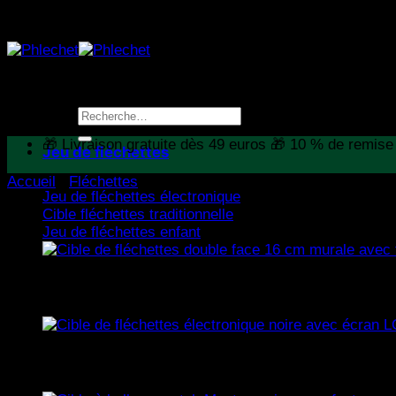
Passer
🎁 Livraison gratuite dès 49 euros 🎁 10 % de rem
au
contenu
Recherche
pour :
🎁 Livraison gratuite dès 49 euros 🎁 10 % de rem
Jeu de fléchettes
Accueil
/
Fléchettes
Jeu de fléchettes électronique
Cible fléchettes traditionnelle
Jeu de fléchettes enfant
Cible de fléchettes avec pointes acier
Jeu électronique avec écran LCD