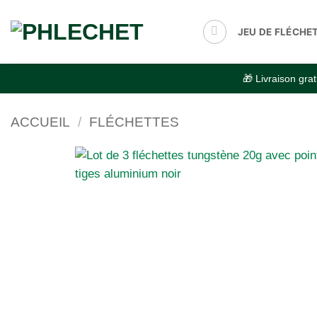
Passer
au
JEU DE FLÉCHE
contenu
🎁 Livraison gr
ACCUEIL
/
FLÉCHETTES