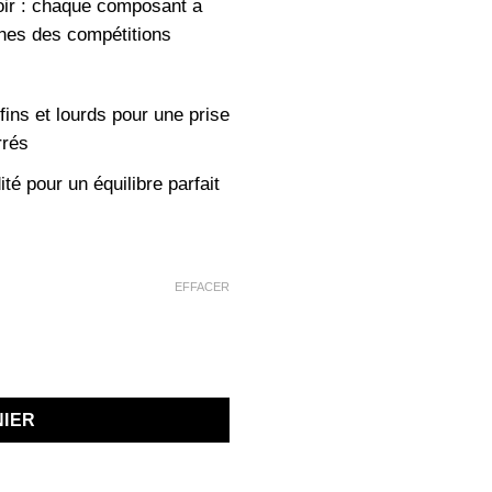
noir : chaque composant a
nes des compétitions
 fins et lourds pour une prise
rrés
dité pour un équilibre parfait
EFFACER
 3 Pointes Acier Tiges Aluminium Noir
NIER