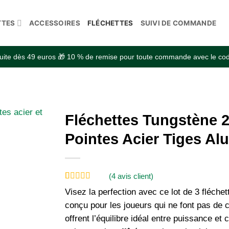
TTES
ACCESSOIRES
FLÉCHETTES
SUIVI DE COMMANDE
atuite dès 49 euros 🎁 10 % de remise pour toute commande avec le 
Fléchettes Tungstène 2
Pointes Acier Tiges Al
(
4
avis client)
Noté
4
4.75
Visez la perfection avec ce lot de 3 fléchet
sur 5 basé
sur
conçu pour les joueurs qui ne font pas de 
notations
offrent l’équilibre idéal entre puissance et 
client