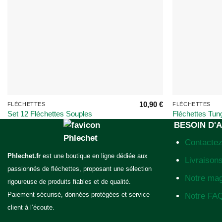
10,90
€
FLÉCHETTES
FLÉCHETTES
Set 12 Fléchettes Souples
Fléchettes Tun
Professionnelles – Fûts Laiton et
Pointes Acier –
BESOIN D'A
Ailettes Nations
Professionnell
Contacte
Phlechet.fr
est une boutique en ligne dédiée aux
Note
5
sur 5
Livraisons
passionnés de fléchettes, proposant une sélection
Notre ma
rigoureuse de produits fiables et de qualité.
Paiement sécurisé, données protégées et service
Notre FA
client à l’écoute.