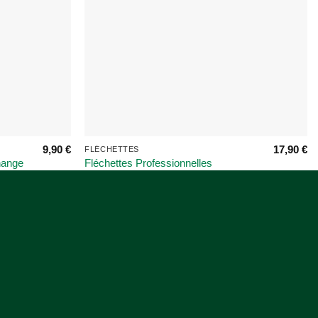
9,90
€
17,90
€
FLÉCHETTES
hange
Fléchettes Professionnelles
Compétition – Cuivre 26g Pointes
Acier – Lot 3 Anti-Chute