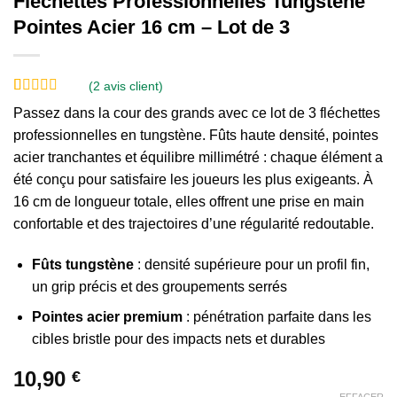
Fléchettes Professionnelles Tungstène
Pointes Acier 16 cm – Lot de 3
(
2
avis client)
Noté
2
5
sur 5
Passez dans la cour des grands avec ce lot de 3 fléchettes
basé sur
notations
professionnelles en tungstène. Fûts haute densité, pointes
client
acier tranchantes et équilibre millimétré : chaque élément a
été conçu pour satisfaire les joueurs les plus exigeants. À
16 cm de longueur totale, elles offrent une prise en main
confortable et des trajectoires d’une régularité redoutable.
Fûts tungstène
: densité supérieure pour un profil fin,
un grip précis et des groupements serrés
Pointes acier premium
: pénétration parfaite dans les
cibles bristle pour des impacts nets et durables
10,90
€