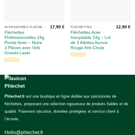
17,90
€
12,90
€
ACCESSOIRES FLÉCHETTES
FLÉCHETTES
Fléchettes
Fléchettes Acier
Professionnelles 24g
Inoxydable 24g – Lot
Pointe Acier – Noire
de 3 Ailettes Aurore
3 Pièces avec Vols
Rouge Anti-Chute
Gravés Laser
Note
5
sur 5
Note
5
sur 5
Phlechet.fr
est une boutique en ligne dédiée aux passionnés de
fléchettes, proposant une sélection rigoureuse de produits fiables et de
qualité. Paiement sécurisé, données protégées et service client à
l’écoute.
Hello@phlechet.fr